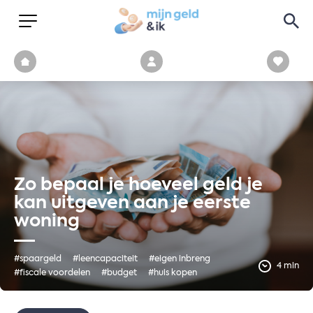
Zo bepaal je hoeveel geld je
kan uitgeven aan je eerste
woning
#spaargeld
#leencapaciteit
#eigen inbreng
4 min
#fiscale voordelen
#budget
#huis kopen