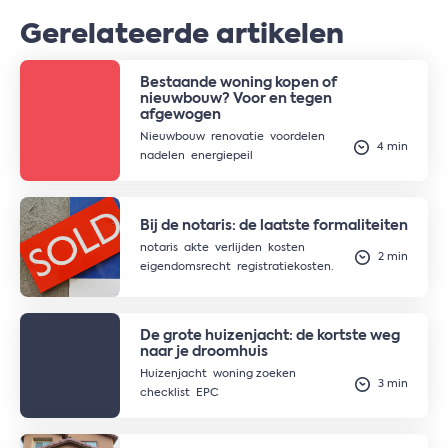
Gerelateerde artikelen
Bestaande woning kopen of
nieuwbouw? Voor en tegen
afgewogen
Nieuwbouw
renovatie
voordelen
4 min
nadelen
energiepeil
Bij de notaris: de laatste formaliteiten
notaris
akte
verlijden
kosten
2 min
eigendomsrecht
registratiekosten.
De grote huizenjacht: de kortste weg
naar je droomhuis
Huizenjacht
woning zoeken
3 min
checklist
EPC