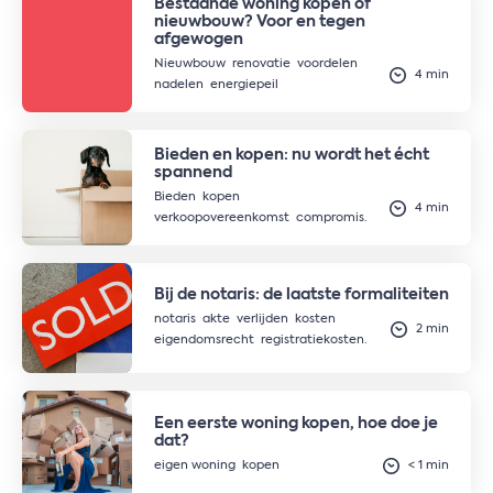
Bestaande woning kopen of
nieuwbouw? Voor en tegen
afgewogen
Nieuwbouw
renovatie
voordelen
4 min
nadelen
energiepeil
Bieden en kopen: nu wordt het écht
spannend
Bieden
kopen
4 min
verkoopovereenkomst
compromis.
Bij de notaris: de laatste formaliteiten
notaris
akte
verlijden
kosten
2 min
eigendomsrecht
registratiekosten.
Een eerste woning kopen, hoe doe je
dat?
eigen woning
kopen
< 1 min