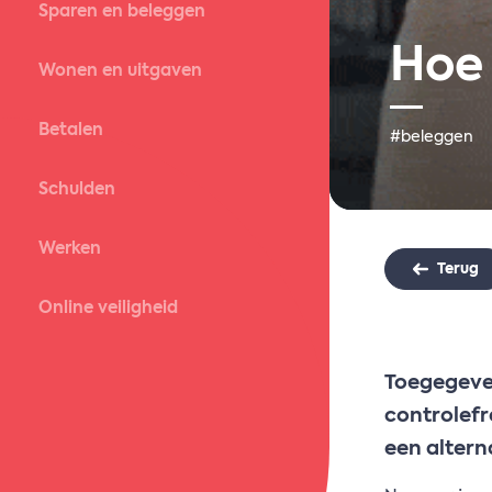
Sparen en beleggen
Hoe
Wonen en uitgaven
Betalen
#beleggen
Schulden
Werken
Terug
Online veiligheid
Toegegeven
controlefr
een altern