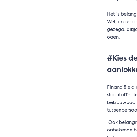
Het is belang
Wel, onder a
gezegd, altij
ogen.
#Kies de
aanlokke
Financiële di
slachtoffer t
betrouwbaar 
tussenpersoon
Ook belangrij
onbekende be