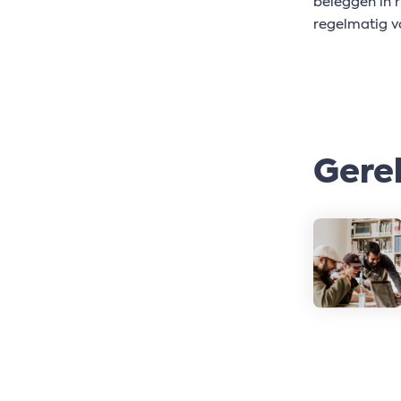
beleggen in 
regelmatig v
Gerel