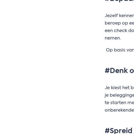
Jezelf kenne
beroep op een
een check doe
nemen.
Op basis van 
#Denk o
Je kiest het 
je belegging
te starten m
onberekende 
#Spreid