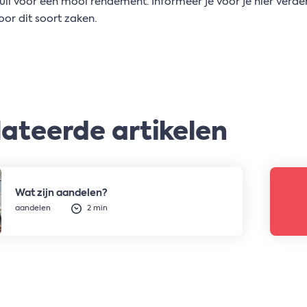
ruil voor een mooi rendement. Informeer je voor je hier ver
oor dit soort zaken.
ateerde artikelen
Wat zijn aandelen?
aandelen
2 min