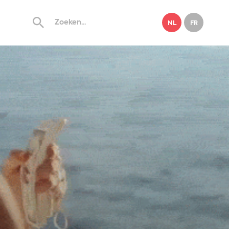
NL
FR