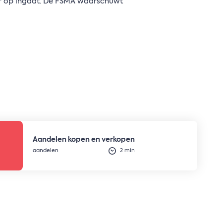
der op ingaat. De FSMA waarschuwt
Aandelen kopen en verkopen
aandelen
2 min