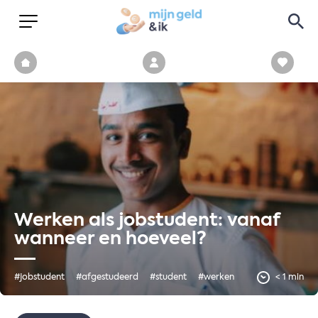
Werken als jobstudent: vanaf
wanneer en hoeveel?
#jobstudent
#afgestudeerd
#student
#werken
< 1 min